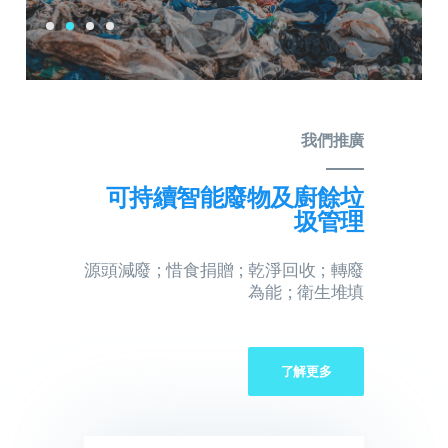
我們推廣
可持續智能廢物及廚餘垃
圾管理
源頭減廢 ; 惜食捐贈 ; 乾淨回收 ; 轉廢
為能 ; 衛生堆填
了解更多