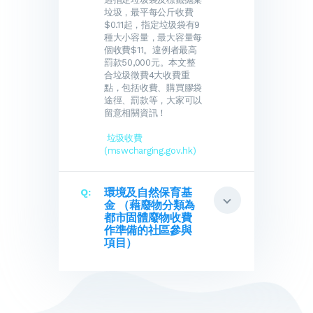
垃圾，最平每公斤收費
$0.11起，指定垃圾袋有9
種大小容量，最大容量每
個收費$11。違例者最高
罰款50,000元。本文整
合垃圾徵費4大收費重
點，包括收費、購買膠袋
途徑、罰款等，大家可以
留意相關資訊！
垃圾收費
(mswcharging.gov.hk)
環境及自然保育基
金 （藉廢物分類為
都市固體廢物收費
作準備的社區參與
項目）